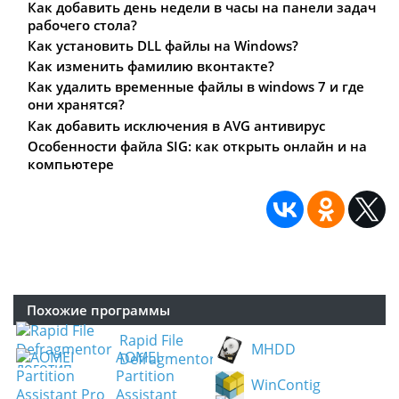
Как добавить день недели в часы на панели задач
защитить свои данные от потери!
рабочего стола?
Как установить DLL файлы на Windows?
Что же из себя представляет технология
Как изменить фамилию вконтакте?
S.M.A.R.T.? Для начала давайте расшифруем эту
аббревиатуру. И так, S.M.A.R.T. - это Технология
Как удалить временные файлы в windows 7 и где
Самотестирования и Анализа жесткого диска. Эта
они хранятся?
технология присутствует во всех современных
Как добавить исключения в AVG антивирус
винчестерах. Специализированное приложение
Особенности файла SIG: как открыть онлайн и на
встроенное в жесткий диск осуществляет
компьютере
непрерывный мониторинг его состояния, а
именно таких параметров как: состояние движка,
состояние головки(ок) винчестера, состояния
поверхности жесткого диска, состояние
электроники диска и многое другое. Однако, вся
эта информация находиться в жестком диске и для
того, чтобы ею воспользоваться ее для начало
Похожие программы
нужно достать из винчестера, а именно для этого
и предназначена программа Active SMART.
Rapid File
MHDD
AOMEI
Defragmentor
Ключевые особенности и функции
Partition
WinContig
поддержка технологии S.M.A.R.T.;
Assistant