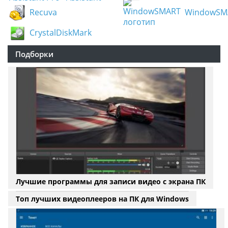
программа может предупреждать о всех
Pro
Recuva
WindowSM
изменениях состояния винчестера;
программа может контролировать здоровье
CrystalDiskMark
жесткого диска, а также управлять его
производительностью и наличием
Подборки
свободного места;
программа может контролировать
температуру винчестера и отображать её в
системном трее;
программа осуществляет разные виды
мониторинга состояния винчестера
Программа Active SMART умеет проверять
винчестеры при загрузке операционной
системы Windows автоматически, а также в
возможности программы входят функции
непрерывного мониторинга состояния
винчестеров с промежутком от 1 минуты до
Лучшие программы для записи видео с экрана ПК
99 часов. Также программа Active SMART
может осуществлять быструю диагностику
Топ лучших видеоплееров на ПК для Windows
винчестера в экономном режиме, который
идеально подходит для слабых