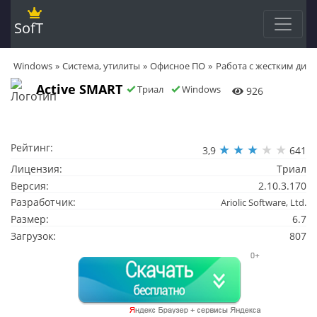
SofT
Windows
Система, утилиты
Офисное ПО
Работа с жестким дис
Active SMART
Триал
Windows
926
Рейтинг:
3,9
641
Лицензия:
Триал
Версия:
2.10.3.170
Разработчик:
Ariolic Software, Ltd.
Размер:
6.7
Загрузок:
807