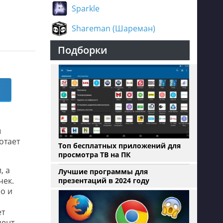
Sparkle
Shareman (Шареман)
Подборки
ы
отает
Топ бесплатных приложений для
просмотра ТВ на ПК
, а
Лучшие программы для
чек.
презентаций в 2024 году
о и
ет
мент