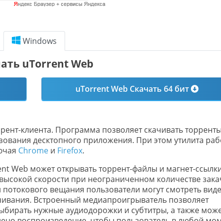
Windows
ать uTorrent Web
uTorrent Web Скачать 64 бит
ррент-клиента. Программа позволяет скачивать торрент
зования десктопного приложения. При этом утилита раб
лючая
Chrome
и
Firefox
.
ent Web может открывать торрент-файлы и магнет-ссылки
высокой скорости при неограниченном количестве зака
и потокового вещания пользователи могут смотреть виде
ачивания. Встроенный медиапроигрыватель позволяет
ыбирать нужные аудиодорожки и субтитры, а также мож
лено воспроизведение, чтобы пользователь в любой мо