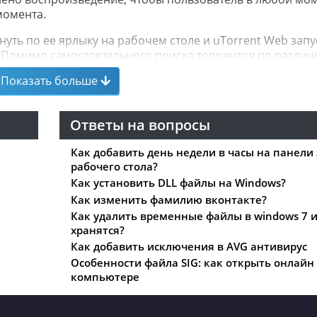
момента.
уть по ее ярлыку на рабочем столе и uTorrent Web запу
. Помимо самостоятельного поиска торрентов по разли
 поиском через систему Google, которая найдет любой
Показать больше
ых трекерах.
файлов приложение дает возможность управлять загруз
Ответы на вопросы
навливать или отменять. Также доступна сортировка за
лфавиту. Помимо этого, настройки программы позволяют
Как добавить день недели в часы на панели
имать ограничения на скорость загрузки/отдачи, выбират
рабочего стола?
 программу
uTorrent
в автозапуск Windows и многое друго
Как установить DLL файлы на Windows?
Как изменить фамилию вконтакте?
Как удалить временные файлы в windows 7 и
хранятся?
Как добавить исключения в AVG антивирус
Особенности файла SIG: как открыть онлайн 
компьютере