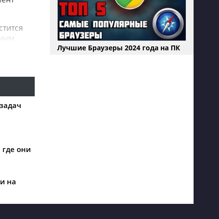
стится
чным
Лучшие Браузеры 2024 года на ПК
ками.
грузок
 задач
ь
е.
 где они
и на