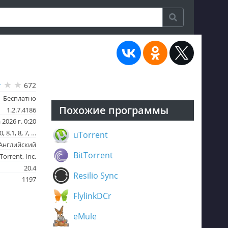
672
Бесплатно
Похожие программы
1.2.7.4186
 2026 г. 0:20
 8.1, 8, 7, …
uTorrent
 Английский
BitTorrent
Torrent, Inc.
20.4
Resilio Sync
1197
FlylinkDCr
eMule