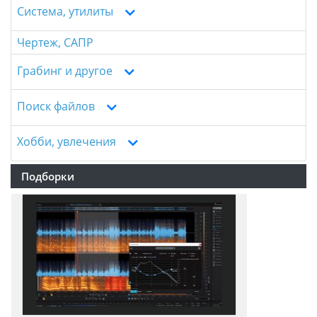
Система, утилиты
Чертеж, САПР
Грабинг и другое
Поиск файлов
Хобби, увлечения
Подборки