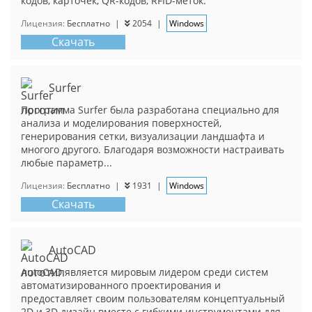
кодов, карточек, QR-кодов, RFID-меток.
Лицензия:
Бесплатно
|
2054
|
Windows
Скачать
Surfer
Программа Surfer была разработана специально для
анализа и моделирования поверхностей,
генерирования сетки, визуализации ландшафта и
многого другого. Благодаря возможности настраивать
любые параметр...
Лицензия:
Бесплатно
|
1931
|
Windows
Скачать
AutoCAD
AutoCAD является мировым лидером среди систем
автоматизированного проектирования и
предоставляет своим пользователям концептуальный
2D и 3D дизайн вместе с гибкими инструментами для