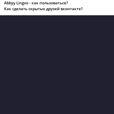
Abbyy Lingvo - как пользоваться?
Как сделать скрытых друзей вконтакте?
© soft3queen.ru 2020 - 2025
Политика конфиденциальности
Правообладателям
Жалоба на файл