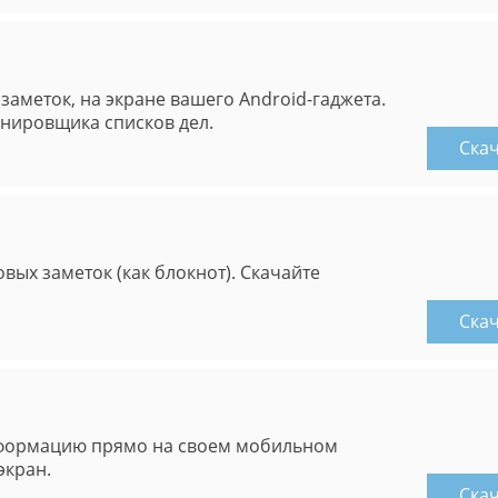
аметок, на экране вашего Android-гаджета.
анировщика списков дел.
Ска
вых заметок (как блокнот). Скачайте
Ска
информацию прямо на своем мобильном
экран.
Ска