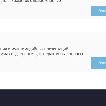
кстовых заметок с возможностью
Ска
ения и мультимедийных презентаций
амма создает анкеты, интерактивные опросы
Ска