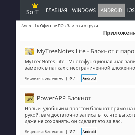
ГЛАВНАЯ
WINDOWS
ANDROID
IOS
SofT
Android
Офисное ПО
Заметки от руки
Приложения
MyTreeNotes Lite - Блокнот с пар
MyTreeNotes Lite - Многофункциональная зап
заметок в папках с неограниченной вложенно
Лицензия:
Бесплатно
|
7
|
Android
PowerAPP Блокнот
Новый, удобный и простой блокнот прямо на 
рукой, вам достаточно записать то, что вы хот
даже не сохранять, он сделает это за вас.
Лицензия:
Бесплатно
|
7
|
Android