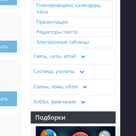
Планировщики, календарь,
часы
Презентации
Редакторы текста
Электронные таблицы
чать
Связь, чаты, email
Система, утилиты
Скины, темы, обои
чать
Хобби, увлечения
Подборки