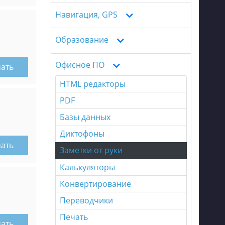
Навигация, GPS
Образование
Офисное ПО
чать
HTML редакторы
PDF
Базы данных
Диктофоны
чать
Заметки от руки
Калькуляторы
Конвертирование
Переводчики
Печать
чать