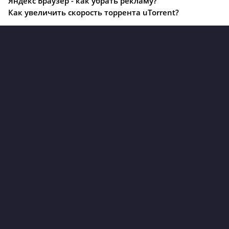
Яндекс Браузер - как убрать рекламу?
Как увеличить скорость торрента uTorrent?
© soft3queen.ru 2020 - 2025
Политика конфиденциальности
Правообладателям
Жалоба на файл