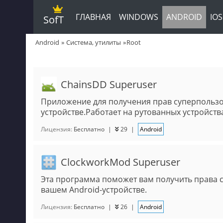
ГЛАВНАЯ
WINDOWS
ANDROID
IOS
SofT
Android
Система, утилиты
Root
ChainsDD Superuser
Приложение для получения прав суперпольз
устройстве.Работает на рутованных устройств
Лицензия:
Бесплатно
|
29
|
Android
ClockworkMod Superuser
Эта программа поможет вам получить права с
вашем Android-устройстве.
Лицензия:
Бесплатно
|
26
|
Android