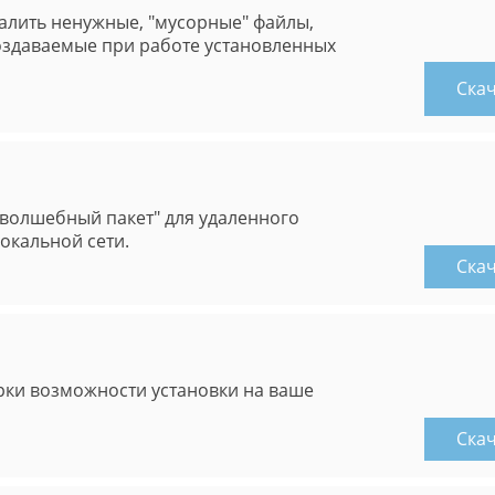
алить ненужные, "мусорные" файлы,
оздаваемые при работе установленных
Ска
"волшебный пакет" для удаленного
окальной сети.
Ска
рки возможности установки на ваше
Ска