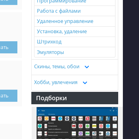
Программирование
Работа с файлами
Удаленное управление
Установка, удаление
Штрихкод
чать
Эмуляторы
Скины, темы, обои
Хобби, увлечения
чать
Подборки