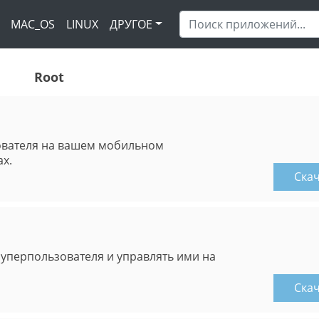
MAC_OS
LINUX
ДРУГОЕ
Root
ователя на вашем мобильном
ах.
Ска
уперпользователя и управлять ими на
Ска